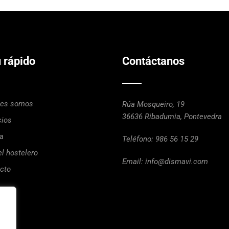
 rápido
Contáctanos
nes somos
Rúa Mosqueiro, 19
36636 Ribadumia, Pontevedra
cios
a
Teléfono:
986 56 15 29
el hostelero
Email:
info@dismavi.com
cto