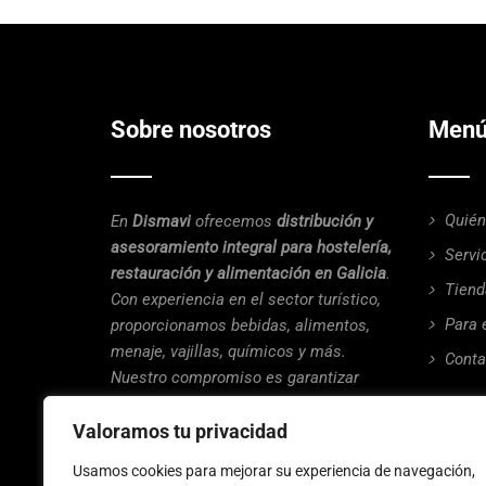
Sobre nosotros
Menú
Quié
En
Dismavi
ofrecemos
distribución y
asesoramiento integral para hostelería,
Servi
restauración y alimentación en Galicia
.
Tiend
Con experiencia en el sector turístico,
Para 
proporcionamos bebidas, alimentos,
menaje, vajillas, químicos y más.
Conta
Nuestro compromiso es garantizar
calidad, eficiencia y soluciones
Valoramos tu privacidad
personalizadas para ayudar a tu
negocio a crecer. Tu éxito es nuestra
Usamos cookies para mejorar su experiencia de navegación,
prioridad.