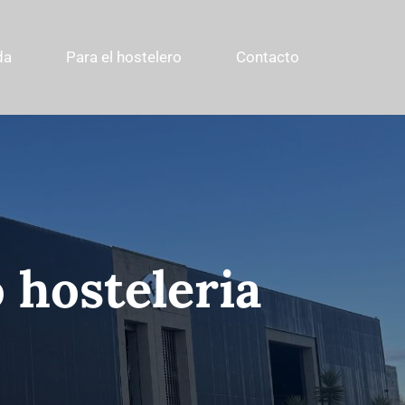
da
Para el hostelero
Contacto
 hosteleria