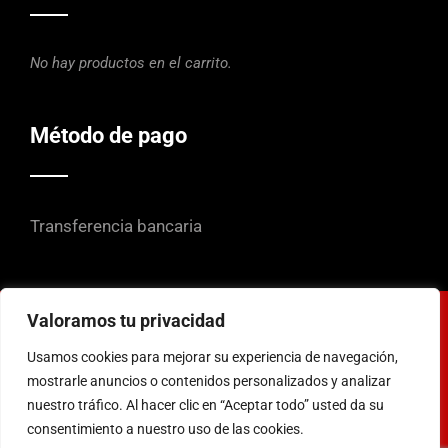
No hay productos en el carrito.
Método de pago
Transferencia bancaria
Valoramos tu privacidad
© Copyright 2024 | Dismavi |
Empresas de distribución
Usamos cookies para mejorar su experiencia de navegación,
de bebidas a hostelería zona Salnés
mostrarle anuncios o contenidos personalizados y analizar
Aviso legal y Privacidad
|
Accesibilidad
| Diseñado por
nuestro tráfico. Al hacer clic en “Aceptar todo” usted da su
Citiservi Media
consentimiento a nuestro uso de las cookies.